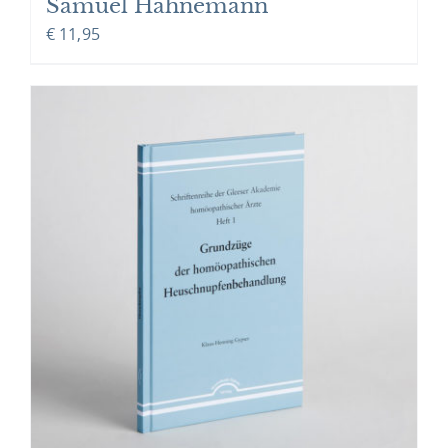
Samuel Hahnemann
€
11,95