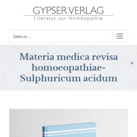
Zum
Inhalt
springen
Gehe zu ...
Materia medica revisa
homoeopathiae-
Sulphuricum acidum